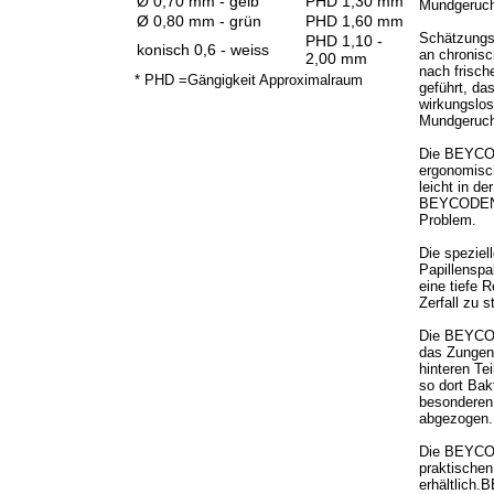
Ø 0,70 mm - gelb
PHD 1,30 mm
Mundgeruch
Ø 0,80 mm - grün
PHD 1,60 mm
Schätzungs
PHD 1,10 -
konisch 0,6 - weiss
an chronis
2,00 mm
nach frisc
* PHD =Gängigkeit Approximalraum
geführt, da
wirkungslo
Mundgeruch
Die BEYCO®
ergonomisch
leicht in de
BEYCODENT 
Problem.
Die speziel
Papillenspa
eine tiefe 
Zerfall zu s
Die BEYCO®
das Zungenr
hinteren Te
so dort Bak
besonderen
abgezogen.
Die BEYCO® 
praktischen
erhältlich