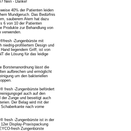
? Nein - Danke!
weise 40% der Patienten leiden
chem Mundgeruch. Das Bedürfnis
hem, sauberem Atem hat dazu
ss 6 von 10 der Patienten
se Produkte zur Behandlung von
 verwenden.
fresh -Zungenbürste mit
 niedrig-profiliertem Design und
r Hand liegendem Griff, ist von
die Lösung für das leidige
le Borstenanordnung lässt die
lten aufbrechen und ermöglicht
Reinigung um den bakteriellen
toppen.
 fresh -Zungenbürste befördert
einigungsgel auch auf den
il der Zunge und beseitigt auch
terien. Der Belag wird mit der
 Schaberkante nach vorne
fresh -Zungenbürste ist in der
 12er Display-Praxispackung
.BEYCO-fresh Zungenbürste