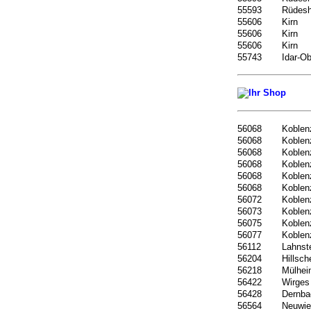
55593
Rüdes
55606
Kirn
55606
Kirn
55606
Kirn
55743
Idar-Ob
56068
Koblen
56068
Koblen
56068
Koblen
56068
Koblen
56068
Koblen
56068
Koblen
56072
Koblen
56073
Koblen
56075
Koblen
56077
Koblen
56112
Lahnst
56204
Hillsch
56218
Mülhei
56422
Wirges
56428
Dernba
56564
Neuwie