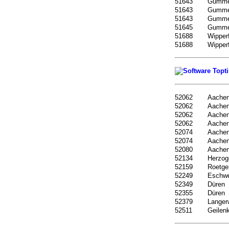
51643
Gumme
51643
Gumme
51643
Gumme
51645
Gumme
51688
Wipperf
51688
Wipperf
52062
Aache
52062
Aache
52062
Aache
52062
Aache
52074
Aache
52074
Aache
52080
Aache
52134
Herzog
52159
Roetge
52249
Eschwe
52349
Düren
52355
Düren
52379
Langer
52511
Geilen