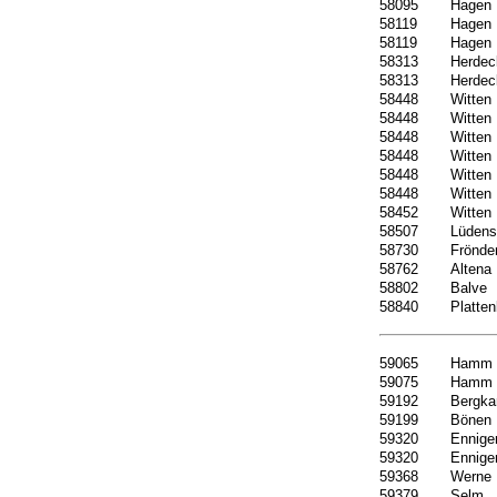
58095
Hagen
58119
Hagen
58119
Hagen
58313
Herdec
58313
Herdec
58448
Witten
58448
Witten
58448
Witten
58448
Witten
58448
Witten
58448
Witten
58452
Witten
58507
Lüdens
58730
Frönde
58762
Altena
58802
Balve
58840
Platten
59065
Hamm
59075
Hamm
59192
Bergk
59199
Bönen
59320
Ennige
59320
Ennige
59368
Werne
59379
Selm