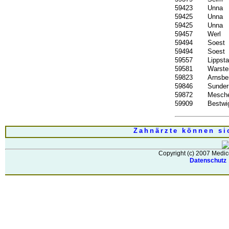
59423
Unna
59425
Unna
59425
Unna
59457
Werl
59494
Soest
59494
Soest
59557
Lippsta
59581
Warste
59823
Arnsbe
59846
Sunder
59872
Mesch
59909
Bestwi
Zahnärzte können si
Copyright (c) 2007 Medic
Datenschut