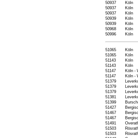
50937
Köln
50937
Köln
50937
Köln
50939
Köln
50939
Köln
50968
Köln
50996
Köln
51065
Köln
51065
Köln
51143
Köln
51143
Köln
51147
Köln -
51147
Köln -
51379
Leverk
51379
Leverk
51379
Leverk
51381
Leverk
51399
Bursch
51427
Bergis
51467
Bergis
51467
Bergis
51491
Overat
51503
Rösrat
51503
Rösrat