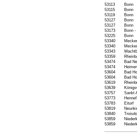
53113
Bonn
53115
Bonn
53119
Bonn
53127
Bonn
53127
Bonn
53173
Bonn -
53225
Bonn
53340
Mecke
53340
Mecke
53343
Wachtb
53359
Rheinb
53474
Bad Ne
53474
Heimer
53604
Bad Ho
53604
Bad Ho
53619
Rheinb
53639
Königs
53757
Sankt 
53773
Hennef
53783
Eitorf
53819
Neunki
53840
Troisdo
53859
Nieder
53859
Nieder