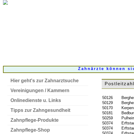
Zahnärzte können si
Hier geht's zur Zahnarztsuche
Postleitzah
Vereinigungen / Kammern
50126
Berghe
Onlinedienste u. Links
50129
Berghe
50170
Kerpen
Tipps zur Zahngesundheit
50181
Bedbur
50259
Pulhei
Zahnpflege-Produkte
50374
Erftsta
50374
Erftsta
Zahnpflege-Shop
50374
Erftsta