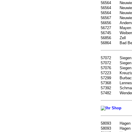
56564
Neuwie
56564
Neuwie
56564
Neuwie
56567
Neuwie
56656
Andern
56727
Mayen
56745
Weiber
56856
Zell
56864
Bad Ber
57072
Siegen
57072
Siegen
57076
Siegen
57223
Kreuzta
57299
Burbac
57368
Lennes
57392
Schmal
57482
Wende
58093
Hagen
58093
Hagen